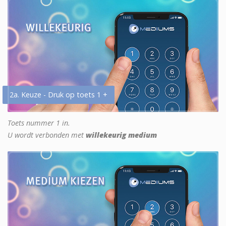
2a. Keuze - Druk op toets 1 +
Toets nummer 1 in.
U wordt verbonden met
willekeurig medium