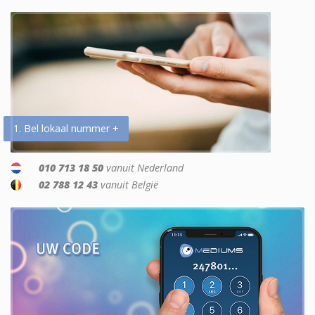
1. Bel lokaal nummer +
010 713 18 50
vanuit Nederland
02 788 12 43
vanuit België