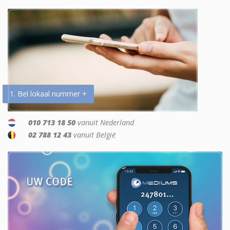
1. Bel lokaal nummer +
010 713 18 50
vanuit Nederland
02 788 12 43
vanuit België