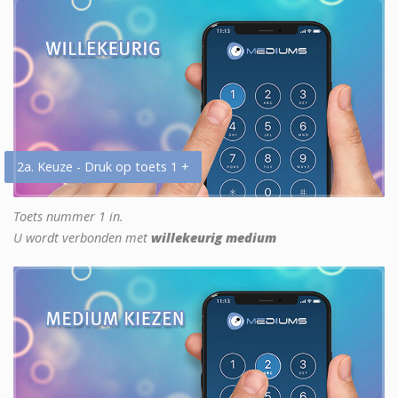
2a. Keuze - Druk op toets 1 +
Toets nummer 1 in.
U wordt verbonden met
willekeurig medium