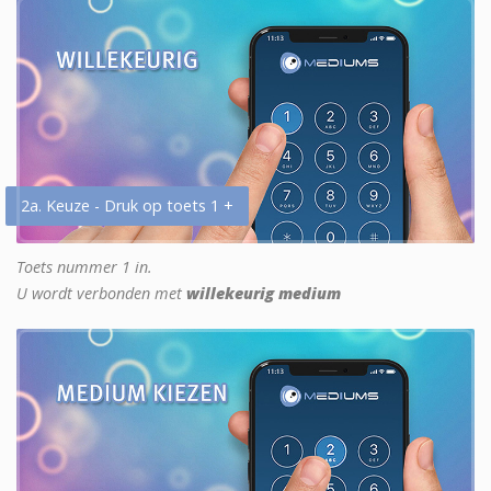
2a. Keuze - Druk op toets 1 +
Toets nummer 1 in.
U wordt verbonden met
willekeurig medium