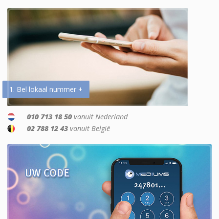
1. Bel lokaal nummer +
010 713 18 50
vanuit Nederland
02 788 12 43
vanuit België