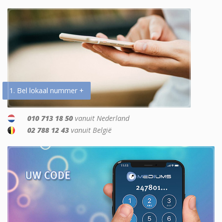
1. Bel lokaal nummer +
010 713 18 50
vanuit Nederland
02 788 12 43
vanuit België