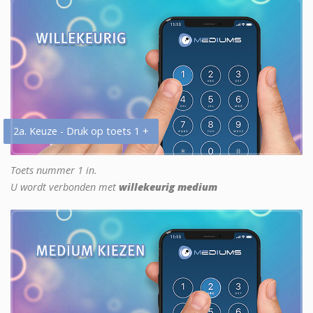
2a. Keuze - Druk op toets 1 +
Toets nummer 1 in.
U wordt verbonden met
willekeurig medium